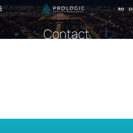
Salt la navigare
RO
E
Salt la conținutul principal
Contact