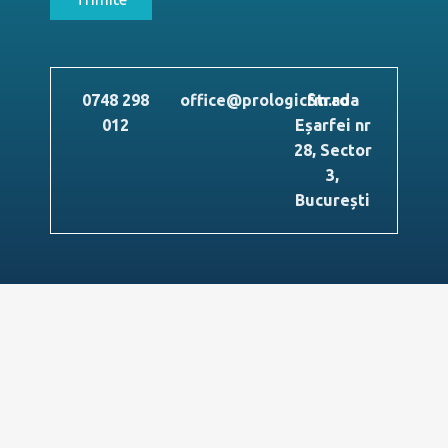
0748 298
office@prologicfm.ro
Strada
012
Eșarfei nr
28, Sector
3,
București