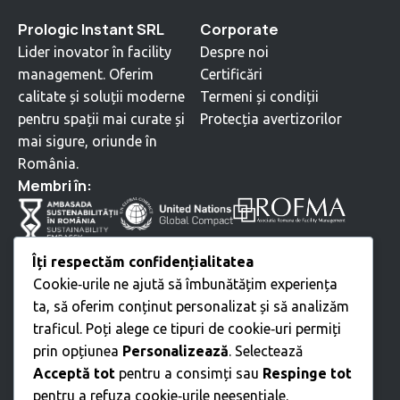
Prologic Instant SRL
Corporate
Lider inovator în facility
Despre noi
management. Oferim
Certificări
calitate și soluții moderne
Termeni și condiții
pentru spații mai curate și
Protecția avertizorilor
mai sigure, oriunde în
România.
⁠Membri în:
Servicii
Îți respectăm confidențialitatea
Cookie‑urile ne ajută să îmbunătățim experiența
Curățenie profesională
ta, să oferim conținut personalizat și să analizăm
Servicii Tehnice
traficul. Poți alege ce tipuri de cookie‑uri permiți
Mutări • Relocări
prin opțiunea
Personalizează
. Selectează
Amenajare spații verzi
Acceptă tot
pentru a consimți sau
Respinge tot
Intreținere Exterioară
pentru a refuza cookie‑urile neesențiale.
Servicii suport birouri