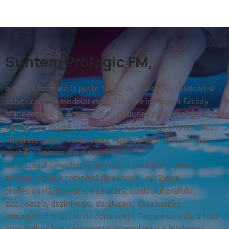
Suntem Prologic FM,
o echipă formată în peste 10 ani de proiecte, provocări și
soluții care au modelat modul în care înțelegem Facility
Management-ul. Am pornit cu misiunea de a crea spații mai
curate, mai sigure și mai eficiente, iar astăzi oferim soluții
integrate pentru întreținerea, igienizarea și dezvoltarea
spațiilor comerciale și rezidențiale.
De-a lungul timpului, ne-am extins portofoliul pentru a
acoperi o gamă completă de servicii – curățenie
profesională, întreținere sanitară, controlul prafului,
dezinsecție, dezinfecție, deratizare, deszăpezire,
peisagistică și lucrări de construcții. Fiecare serviciu a fost