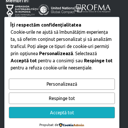
⁠Membri în:
Servicii
Îți respectăm confidențialitatea
Cookie‑urile ne ajută să îmbunătățim experiența
Curățenie profesională
ta, să oferim conținut personalizat și să analizăm
Servicii Tehnice
traficul. Poți alege ce tipuri de cookie‑uri permiți
Mutări • Relocări
prin opțiunea
Personalizează
. Selectează
Amenajare spații verzi
Acceptă tot
pentru a consimți sau
Respinge tot
Intreținere Exterioară
pentru a refuza cookie‑urile neesențiale.
Servicii suport birouri
Servicii suport angajați
D • D • D
Personalizează
Construcții industriale
Construcții civile
Respinge tot
Urmărește-ne
Acceptă tot
Propulsat de