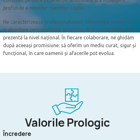
construit pe baza experienței acumulate și a înțelegerii
profunde a nevoilor clienților noștri.
Ne caracterizează profesionalismul, tehnologia modernă și
o abordare personalizată, susținute de o echipă dedicată și
prezentă la nivel național. În fiecare colaborare, ne ghidăm
după aceeași promisiune: să oferim un mediu curat, sigur și
funcțional, în care oamenii și afacerile pot evolua.
Valorile Prologic
Încredere