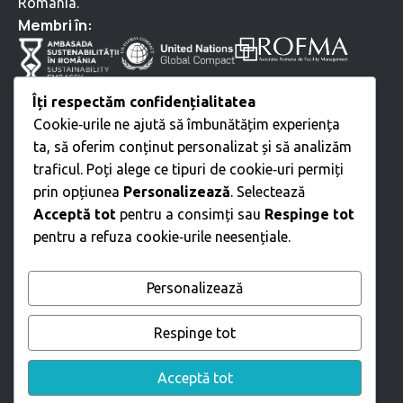
România.
⁠Membri în:
Servicii
Îți respectăm confidențialitatea
Cookie‑urile ne ajută să îmbunătățim experiența
Curățenie profesională
ta, să oferim conținut personalizat și să analizăm
Servicii Tehnice
traficul. Poți alege ce tipuri de cookie‑uri permiți
Mutări • Relocări
prin opțiunea
Personalizează
. Selectează
Amenajare spații verzi
Acceptă tot
pentru a consimți sau
Respinge tot
Intreținere Exterioară
pentru a refuza cookie‑urile neesențiale.
Servicii suport birouri
Servicii suport angajați
D • D • D
Personalizează
Construcții industriale
Construcții civile
Respinge tot
Urmărește-ne
Acceptă tot