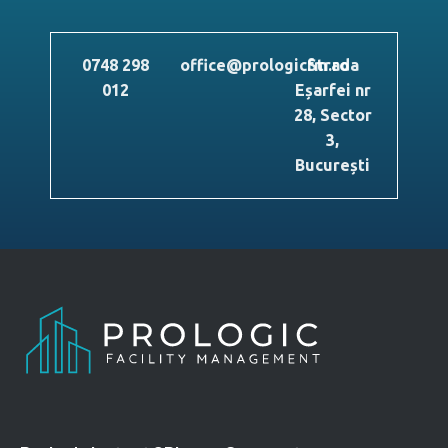
0748 298
office@prologicfm.ro
Strada
012
Eșarfei nr
28, Sector
3,
București