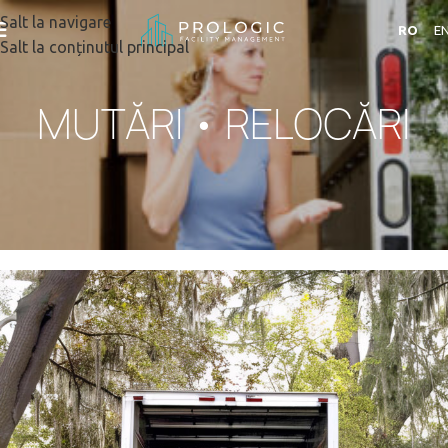
Salt la navigare
RO
E
Salt la conținutul principal
MUTĂRI • RELOCĂRI