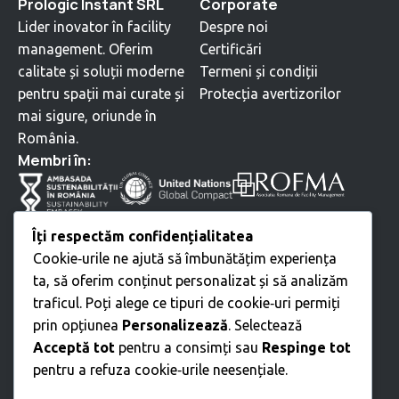
Prologic Instant SRL
Corporate
Lider inovator în facility
Despre noi
management. Oferim
Certificări
calitate și soluții moderne
Termeni și condiții
pentru spații mai curate și
Protecția avertizorilor
mai sigure, oriunde în
România.
⁠Membri în:
Servicii
Îți respectăm confidențialitatea
Cookie‑urile ne ajută să îmbunătățim experiența
Curățenie profesională
ta, să oferim conținut personalizat și să analizăm
Servicii Tehnice
traficul. Poți alege ce tipuri de cookie‑uri permiți
Mutări • Relocări
prin opțiunea
Personalizează
. Selectează
Amenajare spații verzi
Acceptă tot
pentru a consimți sau
Respinge tot
Intreținere Exterioară
pentru a refuza cookie‑urile neesențiale.
Servicii suport birouri
Servicii suport angajați