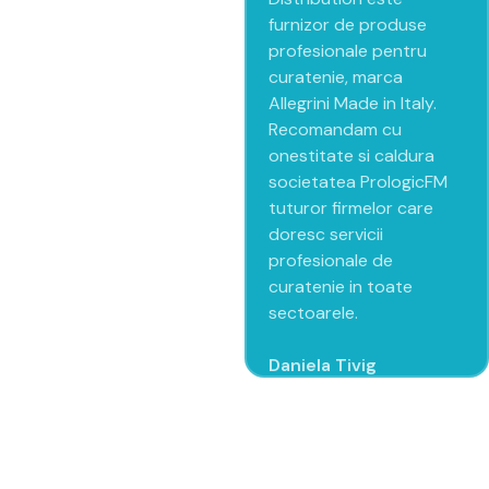
furnizor de produse
profesionale pentru
curatenie, marca
Allegrini Made in Italy.
Recomandam cu
onestitate si caldura
societatea PrologicFM
tuturor firmelor care
doresc servicii
profesionale de
curatenie in toate
sectoarele.
Daniela Tivig
Manager