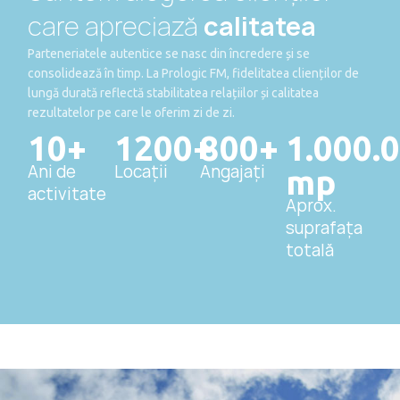
care apreciază
calitatea
Parteneriatele autentice se nasc din încredere și se
consolidează în timp. La Prologic FM, fidelitatea clienților de
lungă durată reflectă stabilitatea relațiilor și calitatea
rezultatelor pe care le oferim zi de zi.
10+
1200+
800+
1.000.
Ani de
Locații
Angajați
mp
activitate
Aprox.
suprafața
totală