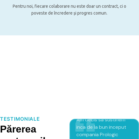
Pentru noi, fiecare colaborare nu este doar un contract, ci o
poveste de încredere și progres comun.
Tenrom Cleaning
Solutions
TESTIMONIALE
Am decis sa sustinem
Părerea
inca de la bun inceput
compania Prologic