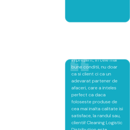
Alegrini – furnizor
solutii si utilaje
Colaborarea dintre
Cleaning Logistic
Distribution si Prologic
FM a inceput in iunie
2008 si se desfasoara si
in prezent, in cele mai
bune conditii, nu doar
ca si client ci ca un
adevarat partener de
afaceri, care a inteles
perfect ca daca
foloseste produse de
cea mai inalta calitate isi
satisface, la randul sau,
clientii! Cleaning Logistic
Distribution este